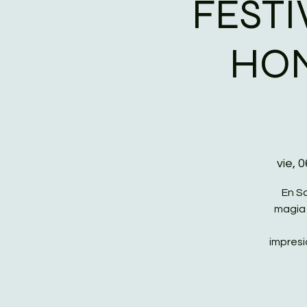
FESTI
HON
vie, 
En Sa
magia 
impresi