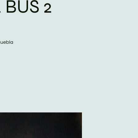
 BUS 2
Puebla