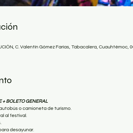
ación
N, C. Valentín Gómez Farías, Tabacalera, Cuauhtémoc, 06
nto
E + BOLETO GENERAL
autobús o camioneta de turismo.
 al festival.
.
 para desayunar.