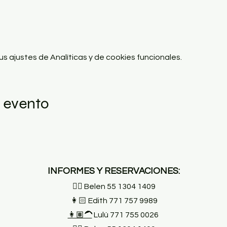
 ajustes de Analíticas y de cookies funcionales.
 evento
INFORMES Y RESERVACIONES:
👱‍♀️ Belen 55 1304 1409
👩🏻 Edith 771 757 9989
👩🏽‍🦱
Lulú 771 755 0026