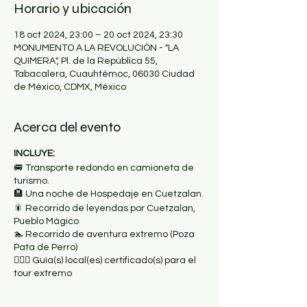
Horario y ubicación
18 oct 2024, 23:00 – 20 oct 2024, 23:30
MONUMENTO A LA REVOLUCIÓN - "LA
QUIMERA", Pl. de la República 55,
Tabacalera, Cuauhtémoc, 06030 Ciudad
de México, CDMX, México
Acerca del evento
INCLUYE:
🚐 Transporte redondo en camioneta de
turismo.
🏨 Una noche de Hospedaje en Cuetzalan.
🎇 Recorrido de leyendas por Cuetzalan,
Pueblo Mágico
🏊 Recorrido de aventura extremo (Poza
Pata de Perro)
🚶🏽‍♂️ Guía(s) local(es) certificado(s) para el
tour extremo
⛑ Equipo de seguridad (chalecos, cascos,
lámparas, bastones, botiquín)