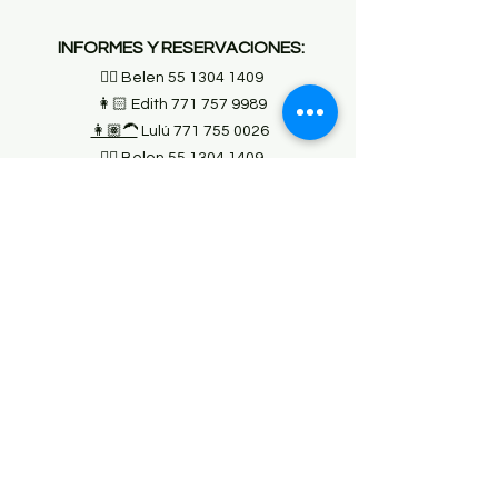
INFORMES Y RESERVACIONES:
👱‍♀️ Belen
55 1304 1409
👩🏻 Edith
771 757 9989
👩🏽‍🦱
Lulú
771 755 0026
👱‍♀️ Belen
55 1304 1409
ATENCIÓN A CLIENTES:
📱
56 1742 5089
Balamkin
☎️
771 138 8916
(Oficina)
⏰ HORARIOS DE ATENCIÓN: Lunes a
Viernes 10:00-18:00horas.
✉️
reservaciones@balamtours.mx
REGISTRO NACIONAL DE
TURISMO (RNT):
35150330003