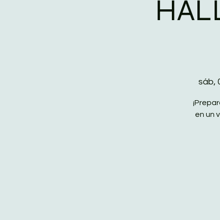
HAL
sáb, 
¡Prepar
en un v