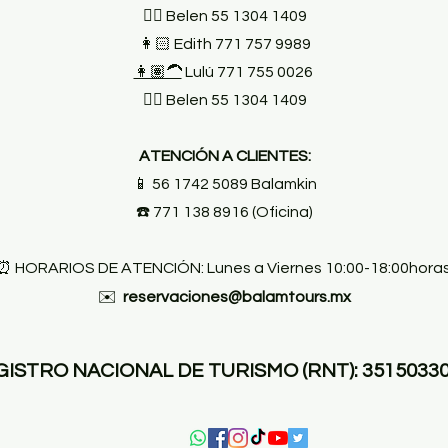
👱‍♀️ Belen 55 1304 1409
👩🏻 Edith 771 757 9989
👩🏽‍🦱
Lulú 771 755 0026
👱‍♀️ Belen 55 1304 1409
ATENCIÓN A CLIENTES:
📱 56 1742 5089 Balamkin
☎️ 771 138 8916 (Oficina)
⏰ HORARIOS DE ATENCIÓN: Lunes a Viernes 10:00-18:00horas
✉️
reservaciones@balamtours.mx
ISTRO NACIONAL DE TURISMO (RNT): 3515033