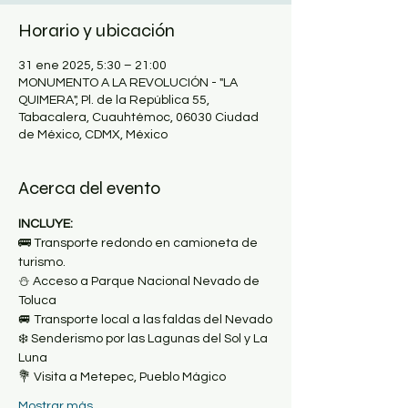
Horario y ubicación
31 ene 2025, 5:30 – 21:00
MONUMENTO A LA REVOLUCIÓN - "LA
QUIMERA", Pl. de la República 55,
Tabacalera, Cuauhtémoc, 06030 Ciudad
de México, CDMX, México
Acerca del evento
INCLUYE:
🚌 Transporte redondo en camioneta de 
turismo.
⛄️ Acceso a Parque Nacional Nevado de 
Toluca
🚐 Transporte local a las faldas del Nevado
❄️ Senderismo por las Lagunas del Sol y La 
Luna
💐 Visita a Metepec, Pueblo Mágico
Mostrar más