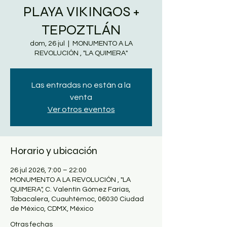
PLAYA VIKINGOS +
TEPOZTLÁN
dom, 26 jul
  |  
MONUMENTO A LA
REVOLUCIÓN , "LA QUIMERA"
Las entradas no están a la
venta
Ver otros eventos
Horario y ubicación
26 jul 2026, 7:00 – 22:00
MONUMENTO A LA REVOLUCIÓN , "LA
QUIMERA", C. Valentín Gómez Farías,
Tabacalera, Cuauhtémoc, 06030 Ciudad
de México, CDMX, México
Otras fechas