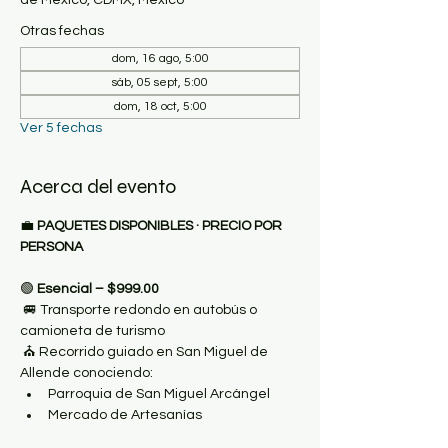
de México, CDMX, México
Otras fechas
dom, 16 ago, 5:00
sáb, 05 sept, 5:00
dom, 18 oct, 5:00
Ver 5 fechas
Acerca del evento
💼
 PAQUETES DISPONIBLES · PRECIO POR 
PERSONA
🟢
 Esencial – $999.00
 🚐 Transporte redondo en autobús o 
camioneta de turismo
 ⛪️ Recorrido guiado en San Miguel de 
Allende conociendo:
Parroquia de San Miguel Arcángel
Mercado de Artesanías