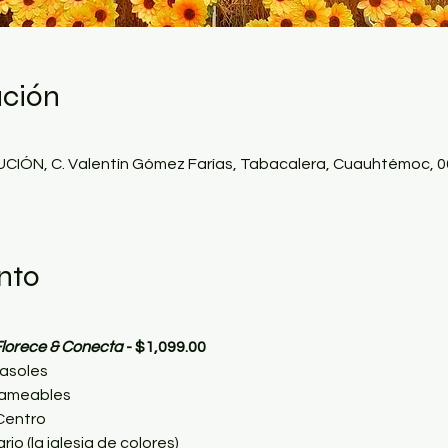
ación
N, C. Valentín Gómez Farías, Tabacalera, Cuauhtémoc, 06
nto
lorece & Conecta 
- $1,099.00
rasoles
rameables
Centro
rio (la iglesia de colores)