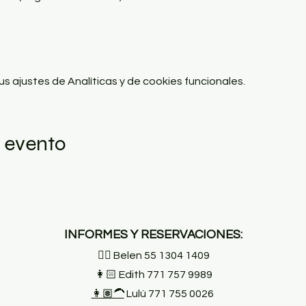
 ajustes de Analíticas y de cookies funcionales.
 evento
INFORMES Y RESERVACIONES:
👱‍♀️ Belen 55 1304 1409
👩🏻 Edith 771 757 9989
👩🏽‍🦱
Lulú 771 755 0026