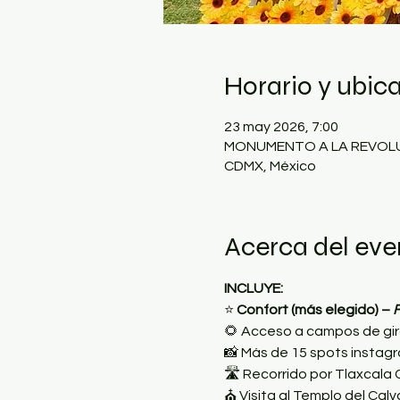
Horario y ubic
23 may 2026, 7:00
MONUMENTO A LA REVOLUCIÓ
CDMX, México
Acerca del eve
INCLUYE:
⭐
 Confort (más elegido) – 
F
🌻 Acceso a campos de gi
📸 Más de 15 spots instag
🛣 Recorrido por Tlaxcala 
⛪ Visita al Templo del Calva