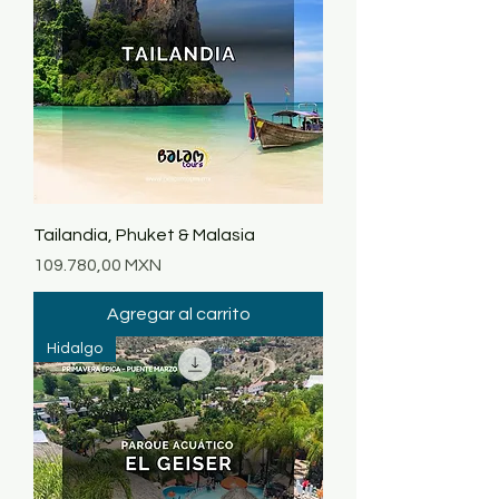
Tailandia, Phuket & Malasia
Precio
109.780,00 MXN
Agregar al carrito
Hidalgo